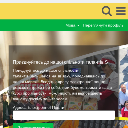
Мова
Переглянути профіль
Приєднуйтесь до нашої спільноти талантів S
Приєднуйтесь до нашої спільности
талантів.Залишайся на зв`язку, приєднавшись до
нашої мережі! Введіть адресу електронної пошти і
розкажіть трохи про себе, і ми будемо тримати вас в
курсі про майбутні можливості, які відповідають
вашому досвіду та інтересам.
Адреса Електронної Пошти