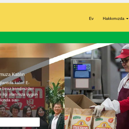
Ev
Hakkımızda
muza Katılın
lantıda kalın! E-
ze biraz kendinizden
 ilgi alanınıza uygun
kında sizi