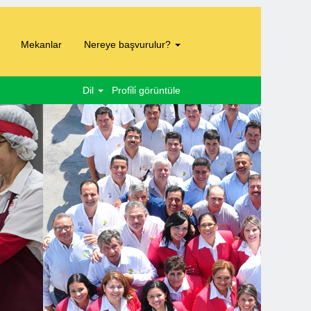
Mekanlar
Nereye başvurulur?
Dil
Profi̇li̇ görüntüle