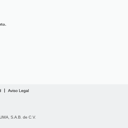
rto.
d
Aviso Legal
MA, S.A.B. de C.V.